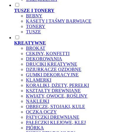
TUSZE I TONERY
BĘBNY
KASETY I TAŚMY BARWIĄCE
TONERY
TUSZE
KREATYWNE
BROKAT
CEKINY, KONFETTI
DEKOROWANIA
DRUCIKI KREATYWNE
DZIURKACZE OZDOBNE
GUMKI DEKORACYJNE
KLAMERKI
KORALIKI, DŻETY, PEREŁKI
KSZTAŁTY DREWNIANE
KWIATY, OWOCE, ROŚLINY
NAKLEJKI
OBRĘCZE, STOJAKI, KULE
OCZKA OCZY
PATYCZKI DREWNIANE
PAŁECZKI KLEJOWE, KLEJ
PIÓRKA