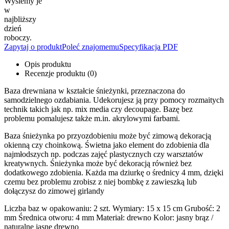
Wyślemy je
w
najbliższy
dzień
roboczy.
Zapytaj o produkt
Poleć znajomemu
Specyfikacja PDF
Opis produktu
Recenzje produktu (0)
Baza drewniana w kształcie śnieżynki, przeznaczona do
samodzielnego ozdabiania. Udekorujesz ją przy pomocy rozmaitych
technik takich jak np. mix media czy decoupage. Bazę bez
problemu pomalujesz także m.in. akrylowymi farbami.
Baza śnieżynka po przyozdobieniu może być zimową dekoracją
okienną czy choinkową. Świetna jako element do zdobienia dla
najmłodszych np. podczas zajęć plastycznych czy warsztatów
kreatywnych. Śnieżynka może być dekoracją również bez
dodatkowego zdobienia. Każda ma dziurkę o średnicy 4 mm, dzięki
czemu bez problemu zrobisz z niej bombkę z zawieszką lub
dołączysz do zimowej girlandy
Liczba baz w opakowaniu: 2 szt. Wymiary: 15 x 15 cm Grubość: 2
mm Średnica otworu: 4 mm Materiał: drewno Kolor: jasny brąz /
naturalne jasne drewno