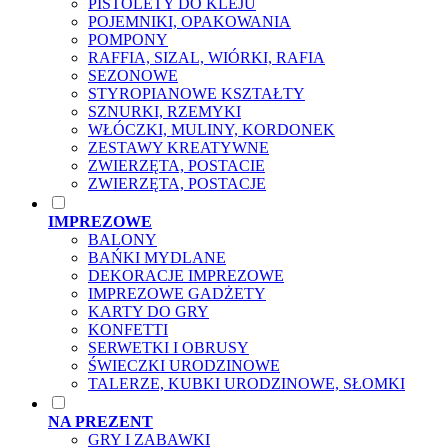
PISTOLETY DO KLEJU
POJEMNIKI, OPAKOWANIA
POMPONY
RAFFIA, SIZAL, WIÓRKI, RAFIA
SEZONOWE
STYROPIANOWE KSZTAŁTY
SZNURKI, RZEMYKI
WŁÓCZKI, MULINY, KORDONEK
ZESTAWY KREATYWNE
ZWIERZĘTA, POSTACIE
ZWIERZĘTA, POSTACJE
IMPREZOWE
BALONY
BAŃKI MYDLANE
DEKORACJE IMPREZOWE
IMPREZOWE GADŻETY
KARTY DO GRY
KONFETTI
SERWETKI I OBRUSY
ŚWIECZKI URODZINOWE
TALERZE, KUBKI URODZINOWE, SŁOMKI
NA PREZENT
GRY I ZABAWKI