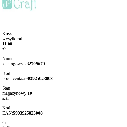
Koszt
wysyłki:
od
11,00
zł
Numer
katalogowy:
232709679
Kod
producenta:
5903925023008
Stan
magazynowy:
10
szt.
Kod
EAN:
5903925023008
Cena: