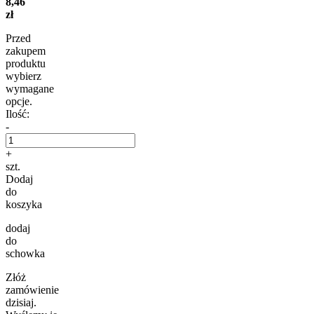
8,46
zł
Przed
zakupem
produktu
wybierz
wymagane
opcje.
Ilość:
-
+
szt.
Dodaj
do
koszyka
dodaj
do
schowka
Złóż
zamówienie
dzisiaj.