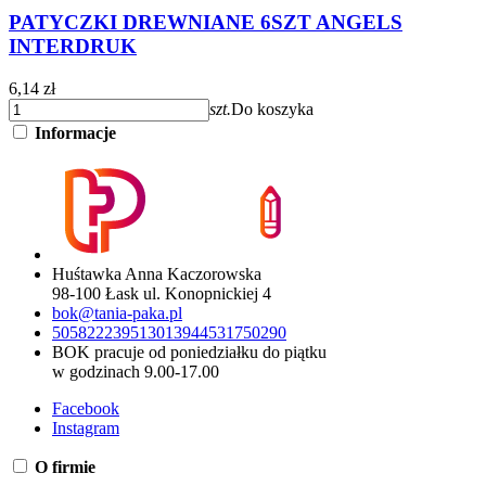
PATYCZKI DREWNIANE 6SZT ANGELS
INTERDRUK
6,14 zł
szt.
Do koszyka
Informacje
Huśtawka Anna Kaczorowska
98-100 Łask ul. Konopnickiej 4
bok@tania-paka.pl
505822239
513013944
531750290
BOK pracuje od poniedziałku do piątku
w godzinach 9.00-17.00
Facebook
Instagram
O firmie