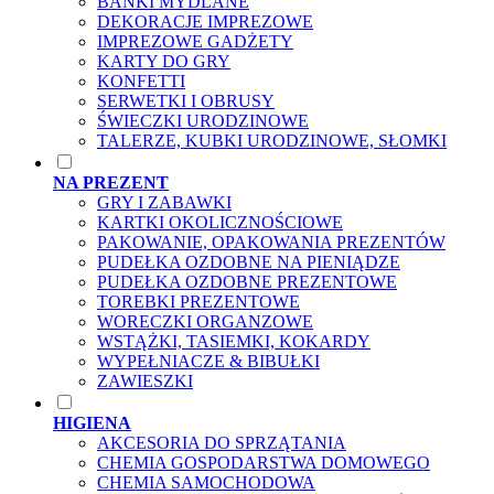
BAŃKI MYDLANE
DEKORACJE IMPREZOWE
IMPREZOWE GADŻETY
KARTY DO GRY
KONFETTI
SERWETKI I OBRUSY
ŚWIECZKI URODZINOWE
TALERZE, KUBKI URODZINOWE, SŁOMKI
NA PREZENT
GRY I ZABAWKI
KARTKI OKOLICZNOŚCIOWE
PAKOWANIE, OPAKOWANIA PREZENTÓW
PUDEŁKA OZDOBNE NA PIENIĄDZE
PUDEŁKA OZDOBNE PREZENTOWE
TOREBKI PREZENTOWE
WORECZKI ORGANZOWE
WSTĄŻKI, TASIEMKI, KOKARDY
WYPEŁNIACZE & BIBUŁKI
ZAWIESZKI
HIGIENA
AKCESORIA DO SPRZĄTANIA
CHEMIA GOSPODARSTWA DOMOWEGO
CHEMIA SAMOCHODOWA