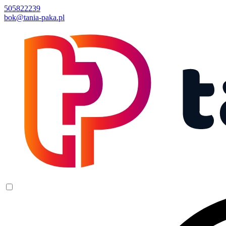
505822239
bok@tania-paka.pl