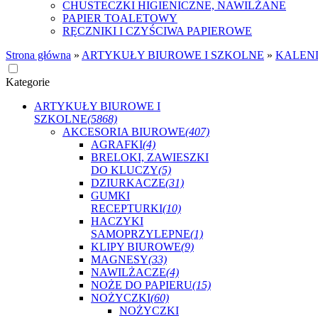
CHUSTECZKI HIGIENICZNE, NAWILŻANE
PAPIER TOALETOWY
RĘCZNIKI I CZYŚCIWA PAPIEROWE
Strona główna
»
ARTYKUŁY BIUROWE I SZKOLNE
»
KALEND
Kategorie
ARTYKUŁY BIUROWE I
SZKOLNE
(5868)
AKCESORIA BIUROWE
(407)
AGRAFKI
(4)
BRELOKI, ZAWIESZKI
DO KLUCZY
(5)
DZIURKACZE
(31)
GUMKI
RECEPTURKI
(10)
HACZYKI
SAMOPRZYLEPNE
(1)
KLIPY BIUROWE
(9)
MAGNESY
(33)
NAWILŻACZE
(4)
NOŻE DO PAPIERU
(15)
NOŻYCZKI
(60)
NOŻYCZKI