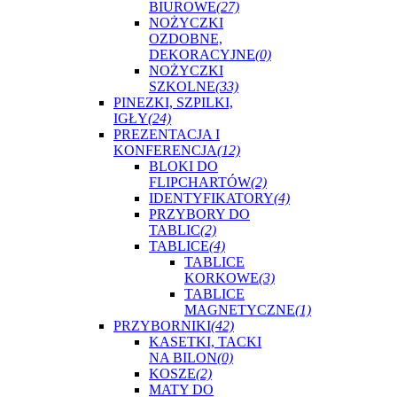
BIUROWE
(27)
NOŻYCZKI
OZDOBNE,
DEKORACYJNE
(0)
NOŻYCZKI
SZKOLNE
(33)
PINEZKI, SZPILKI,
IGŁY
(24)
PREZENTACJA I
KONFERENCJA
(12)
BLOKI DO
FLIPCHARTÓW
(2)
IDENTYFIKATORY
(4)
PRZYBORY DO
TABLIC
(2)
TABLICE
(4)
TABLICE
KORKOWE
(3)
TABLICE
MAGNETYCZNE
(1)
PRZYBORNIKI
(42)
KASETKI, TACKI
NA BILON
(0)
KOSZE
(2)
MATY DO