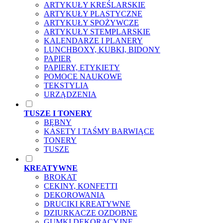
ARTYKUŁY KREŚLARSKIE
ARTYKUŁY PLASTYCZNE
ARTYKUŁY SPOŻYWCZE
ARTYKUŁY STEMPLARSKIE
KALENDARZE I PLANERY
LUNCHBOXY, KUBKI, BIDONY
PAPIER
PAPIERY, ETYKIETY
POMOCE NAUKOWE
TEKSTYLIA
URZĄDZENIA
TUSZE I TONERY
BĘBNY
KASETY I TAŚMY BARWIĄCE
TONERY
TUSZE
KREATYWNE
BROKAT
CEKINY, KONFETTI
DEKOROWANIA
DRUCIKI KREATYWNE
DZIURKACZE OZDOBNE
GUMKI DEKORACYJNE