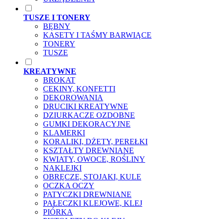
TUSZE I TONERY
BĘBNY
KASETY I TAŚMY BARWIĄCE
TONERY
TUSZE
KREATYWNE
BROKAT
CEKINY, KONFETTI
DEKOROWANIA
DRUCIKI KREATYWNE
DZIURKACZE OZDOBNE
GUMKI DEKORACYJNE
KLAMERKI
KORALIKI, DŻETY, PEREŁKI
KSZTAŁTY DREWNIANE
KWIATY, OWOCE, ROŚLINY
NAKLEJKI
OBRĘCZE, STOJAKI, KULE
OCZKA OCZY
PATYCZKI DREWNIANE
PAŁECZKI KLEJOWE, KLEJ
PIÓRKA