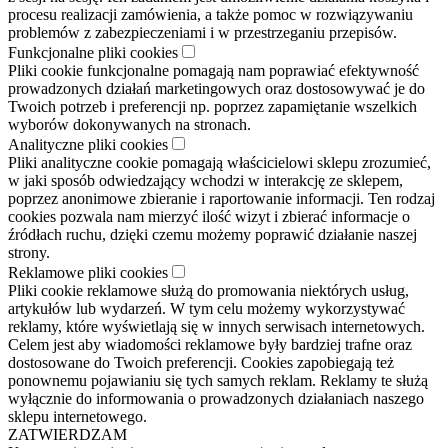
procesu realizacji zamówienia, a także pomoc w rozwiązywaniu
problemów z zabezpieczeniami i w przestrzeganiu przepisów.
Funkcjonalne pliki cookies
Pliki cookie funkcjonalne pomagają nam poprawiać efektywność
prowadzonych działań marketingowych oraz dostosowywać je do
Twoich potrzeb i preferencji np. poprzez zapamiętanie wszelkich
wyborów dokonywanych na stronach.
Analityczne pliki cookies
Pliki analityczne cookie pomagają właścicielowi sklepu zrozumieć,
w jaki sposób odwiedzający wchodzi w interakcję ze sklepem,
poprzez anonimowe zbieranie i raportowanie informacji. Ten rodzaj
cookies pozwala nam mierzyć ilość wizyt i zbierać informacje o
źródłach ruchu, dzięki czemu możemy poprawić działanie naszej
strony.
Reklamowe pliki cookies
Pliki cookie reklamowe służą do promowania niektórych usług,
artykułów lub wydarzeń. W tym celu możemy wykorzystywać
reklamy, które wyświetlają się w innych serwisach internetowych.
Celem jest aby wiadomości reklamowe były bardziej trafne oraz
dostosowane do Twoich preferencji. Cookies zapobiegają też
ponownemu pojawianiu się tych samych reklam. Reklamy te służą
wyłącznie do informowania o prowadzonych działaniach naszego
sklepu internetowego.
ZATWIERDZAM