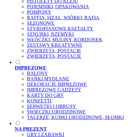
PISTOLETY DO KLEJU
POJEMNIKI, OPAKOWANIA
POMPONY
RAFFIA, SIZAL, WIÓRKI, RAFIA
SEZONOWE
STYROPIANOWE KSZTAŁTY
SZNURKI, RZEMYKI
WŁÓCZKI, MULINY, KORDONEK
ZESTAWY KREATYWNE
ZWIERZĘTA, POSTACIE
ZWIERZĘTA, POSTACJE
IMPREZOWE
BALONY
BAŃKI MYDLANE
DEKORACJE IMPREZOWE
IMPREZOWE GADŻETY
KARTY DO GRY
KONFETTI
SERWETKI I OBRUSY
ŚWIECZKI URODZINOWE
TALERZE, KUBKI URODZINOWE, SŁOMKI
NA PREZENT
GRY I ZABAWKI