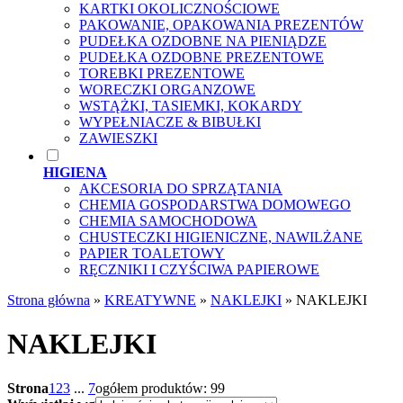
KARTKI OKOLICZNOŚCIOWE
PAKOWANIE, OPAKOWANIA PREZENTÓW
PUDEŁKA OZDOBNE NA PIENIĄDZE
PUDEŁKA OZDOBNE PREZENTOWE
TOREBKI PREZENTOWE
WORECZKI ORGANZOWE
WSTĄŻKI, TASIEMKI, KOKARDY
WYPEŁNIACZE & BIBUŁKI
ZAWIESZKI
HIGIENA
AKCESORIA DO SPRZĄTANIA
CHEMIA GOSPODARSTWA DOMOWEGO
CHEMIA SAMOCHODOWA
CHUSTECZKI HIGIENICZNE, NAWILŻANE
PAPIER TOALETOWY
RĘCZNIKI I CZYŚCIWA PAPIEROWE
Strona główna
»
KREATYWNE
»
NAKLEJKI
»
NAKLEJKI
NAKLEJKI
Strona
1
2
3
...
7
ogółem produktów: 99