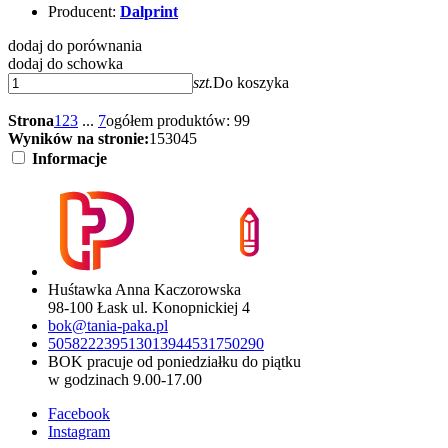
Producent:
Dalprint
dodaj do porównania
dodaj do schowka
szt.
Do koszyka
Strona
1
2
3
...
7
ogółem produktów: 99
Wyników na stronie:
15
30
45
Informacje
Huśtawka Anna Kaczorowska
98-100 Łask ul. Konopnickiej 4
bok@tania-paka.pl
505822239
513013944
531750290
BOK pracuje od poniedziałku do piątku
w godzinach 9.00-17.00
Facebook
Instagram