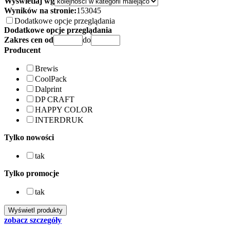
Wyświetlaj wg
Wyników na stronie:
15
30
45
Dodatkowe opcje przeglądania
Dodatkowe opcje przeglądania
Zakres cen od
do
Producent
Brewis
CoolPack
Dalprint
DP CRAFT
HAPPY COLOR
INTERDRUK
Tylko nowości
tak
Tylko promocje
tak
zobacz szczegóły