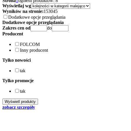
Strona
1
ogółem produktów: 8
Wyświetlaj wg
Wyników na stronie:
15
30
45
Dodatkowe opcje przeglądania
Dodatkowe opcje przeglądania
Zakres cen od
do
Producent
FOLCOM
Inny producent
Tylko nowości
tak
Tylko promocje
tak
zobacz szczegóły