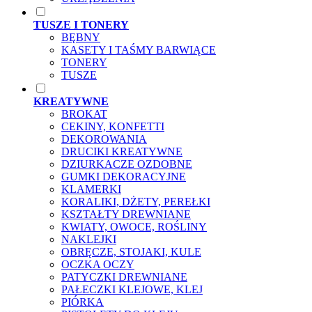
TUSZE I TONERY
BĘBNY
KASETY I TAŚMY BARWIĄCE
TONERY
TUSZE
KREATYWNE
BROKAT
CEKINY, KONFETTI
DEKOROWANIA
DRUCIKI KREATYWNE
DZIURKACZE OZDOBNE
GUMKI DEKORACYJNE
KLAMERKI
KORALIKI, DŻETY, PEREŁKI
KSZTAŁTY DREWNIANE
KWIATY, OWOCE, ROŚLINY
NAKLEJKI
OBRĘCZE, STOJAKI, KULE
OCZKA OCZY
PATYCZKI DREWNIANE
PAŁECZKI KLEJOWE, KLEJ
PIÓRKA