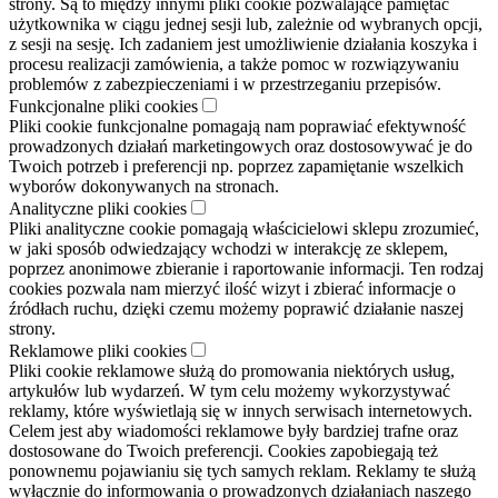
strony. Są to między innymi pliki cookie pozwalające pamiętać
użytkownika w ciągu jednej sesji lub, zależnie od wybranych opcji,
z sesji na sesję. Ich zadaniem jest umożliwienie działania koszyka i
procesu realizacji zamówienia, a także pomoc w rozwiązywaniu
problemów z zabezpieczeniami i w przestrzeganiu przepisów.
Funkcjonalne pliki cookies
Pliki cookie funkcjonalne pomagają nam poprawiać efektywność
prowadzonych działań marketingowych oraz dostosowywać je do
Twoich potrzeb i preferencji np. poprzez zapamiętanie wszelkich
wyborów dokonywanych na stronach.
Analityczne pliki cookies
Pliki analityczne cookie pomagają właścicielowi sklepu zrozumieć,
w jaki sposób odwiedzający wchodzi w interakcję ze sklepem,
poprzez anonimowe zbieranie i raportowanie informacji. Ten rodzaj
cookies pozwala nam mierzyć ilość wizyt i zbierać informacje o
źródłach ruchu, dzięki czemu możemy poprawić działanie naszej
strony.
Reklamowe pliki cookies
Pliki cookie reklamowe służą do promowania niektórych usług,
artykułów lub wydarzeń. W tym celu możemy wykorzystywać
reklamy, które wyświetlają się w innych serwisach internetowych.
Celem jest aby wiadomości reklamowe były bardziej trafne oraz
dostosowane do Twoich preferencji. Cookies zapobiegają też
ponownemu pojawianiu się tych samych reklam. Reklamy te służą
wyłącznie do informowania o prowadzonych działaniach naszego