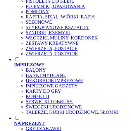
PISTOLETY DO KLEJU
POJEMNIKI, OPAKOWANIA
POMPONY
RAFFIA, SIZAL, WIÓRKI, RAFIA
SEZONOWE
STYROPIANOWE KSZTAŁTY
SZNURKI, RZEMYKI
WŁÓCZKI, MULINY, KORDONEK
ZESTAWY KREATYWNE
ZWIERZĘTA, POSTACIE
ZWIERZĘTA, POSTACJE
IMPREZOWE
BALONY
BAŃKI MYDLANE
DEKORACJE IMPREZOWE
IMPREZOWE GADŻETY
KARTY DO GRY
KONFETTI
SERWETKI I OBRUSY
ŚWIECZKI URODZINOWE
TALERZE, KUBKI URODZINOWE, SŁOMKI
NA PREZENT
GRY I ZABAWKI