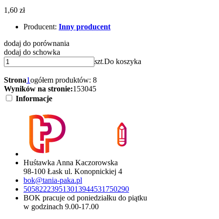
1,60 zł
Producent:
Inny producent
dodaj do porównania
dodaj do schowka
szt.
Do koszyka
Strona
1
ogółem produktów: 8
Wyników na stronie:
15
30
45
Informacje
Huśtawka Anna Kaczorowska
98-100 Łask ul. Konopnickiej 4
bok@tania-paka.pl
505822239
513013944
531750290
BOK pracuje od poniedziałku do piątku
w godzinach 9.00-17.00