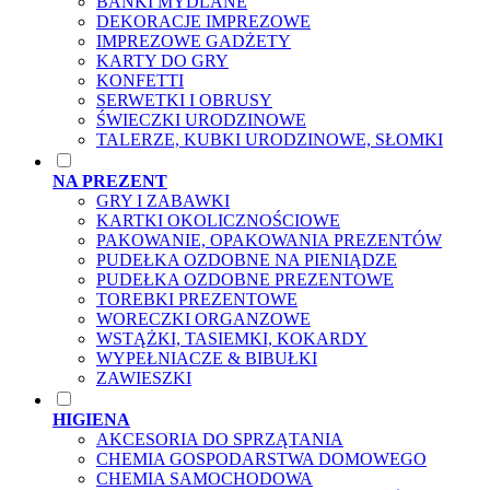
BAŃKI MYDLANE
DEKORACJE IMPREZOWE
IMPREZOWE GADŻETY
KARTY DO GRY
KONFETTI
SERWETKI I OBRUSY
ŚWIECZKI URODZINOWE
TALERZE, KUBKI URODZINOWE, SŁOMKI
NA PREZENT
GRY I ZABAWKI
KARTKI OKOLICZNOŚCIOWE
PAKOWANIE, OPAKOWANIA PREZENTÓW
PUDEŁKA OZDOBNE NA PIENIĄDZE
PUDEŁKA OZDOBNE PREZENTOWE
TOREBKI PREZENTOWE
WORECZKI ORGANZOWE
WSTĄŻKI, TASIEMKI, KOKARDY
WYPEŁNIACZE & BIBUŁKI
ZAWIESZKI
HIGIENA
AKCESORIA DO SPRZĄTANIA
CHEMIA GOSPODARSTWA DOMOWEGO
CHEMIA SAMOCHODOWA