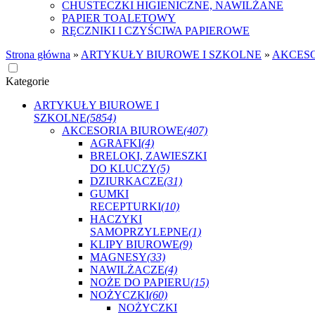
CHUSTECZKI HIGIENICZNE, NAWILŻANE
PAPIER TOALETOWY
RĘCZNIKI I CZYŚCIWA PAPIEROWE
Strona główna
»
ARTYKUŁY BIUROWE I SZKOLNE
»
AKCES
Kategorie
ARTYKUŁY BIUROWE I
SZKOLNE
(5854)
AKCESORIA BIUROWE
(407)
AGRAFKI
(4)
BRELOKI, ZAWIESZKI
DO KLUCZY
(5)
DZIURKACZE
(31)
GUMKI
RECEPTURKI
(10)
HACZYKI
SAMOPRZYLEPNE
(1)
KLIPY BIUROWE
(9)
MAGNESY
(33)
NAWILŻACZE
(4)
NOŻE DO PAPIERU
(15)
NOŻYCZKI
(60)
NOŻYCZKI