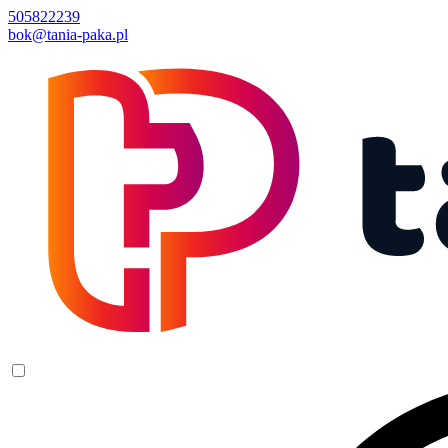
505822239
bok@tania-paka.pl