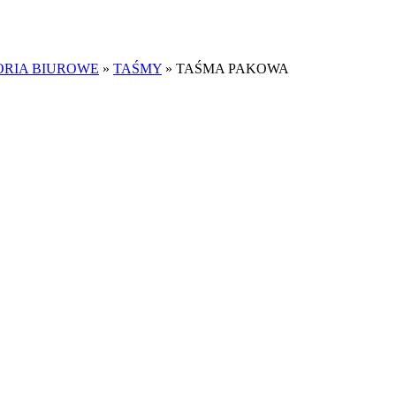
ORIA BIUROWE
»
TAŚMY
»
TAŚMA PAKOWA