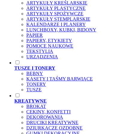
ARTYKUŁY KREŚLARSKIE
ARTYKUŁY PLASTYCZNE
ARTYKUŁY SPOŻYWCZE
ARTYKUŁY STEMPLARSKIE
KALENDARZE I PLANERY
LUNCHBOXY, KUBKI, BIDONY
PAPIER
PAPIERY, ETYKIETY
POMOCE NAUKOWE
TEKSTYLIA
URZĄDZENIA
TUSZE I TONERY
BĘBNY
KASETY I TAŚMY BARWIĄCE
TONERY
TUSZE
KREATYWNE
BROKAT
CEKINY, KONFETTI
DEKOROWANIA
DRUCIKI KREATYWNE
DZIURKACZE OZDOBNE
GUMKI DEKORACYJNE