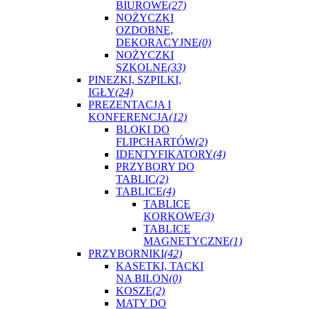
BIUROWE
(27)
NOŻYCZKI
OZDOBNE,
DEKORACYJNE
(0)
NOŻYCZKI
SZKOLNE
(33)
PINEZKI, SZPILKI,
IGŁY
(24)
PREZENTACJA I
KONFERENCJA
(12)
BLOKI DO
FLIPCHARTÓW
(2)
IDENTYFIKATORY
(4)
PRZYBORY DO
TABLIC
(2)
TABLICE
(4)
TABLICE
KORKOWE
(3)
TABLICE
MAGNETYCZNE
(1)
PRZYBORNIKI
(42)
KASETKI, TACKI
NA BILON
(0)
KOSZE
(2)
MATY DO