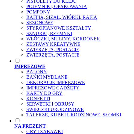
PISTOLETY DO KLEJU
POJEMNIKI, OPAKOWANIA
POMPONY
RAFFIA, SIZAL, WIÓRKI, RAFIA
SEZONOWE
STYROPIANOWE KSZTAŁTY
SZNURKI, RZEMYKI
WŁÓCZKI, MULINY, KORDONEK
ZESTAWY KREATYWNE
ZWIERZĘTA, POSTACIE
ZWIERZĘTA, POSTACJE
IMPREZOWE
BALONY
BAŃKI MYDLANE
DEKORACJE IMPREZOWE
IMPREZOWE GADŻETY
KARTY DO GRY
KONFETTI
SERWETKI I OBRUSY
ŚWIECZKI URODZINOWE
TALERZE, KUBKI URODZINOWE, SŁOMKI
NA PREZENT
GRY I ZABAWKI