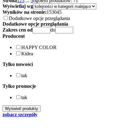
Strona
1
2
3
...
5
ogółem produktów: 71
Wyświetlaj wg
Wyników na stronie:
15
30
45
Dodatkowe opcje przeglądania
Dodatkowe opcje przeglądania
Zakres cen od
do
Producent
HAPPY COLOR
Kidea
Tylko nowości
tak
Tylko promocje
tak
zobacz szczegóły