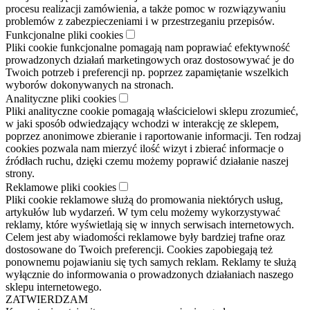
procesu realizacji zamówienia, a także pomoc w rozwiązywaniu
problemów z zabezpieczeniami i w przestrzeganiu przepisów.
Funkcjonalne pliki cookies
Pliki cookie funkcjonalne pomagają nam poprawiać efektywność
prowadzonych działań marketingowych oraz dostosowywać je do
Twoich potrzeb i preferencji np. poprzez zapamiętanie wszelkich
wyborów dokonywanych na stronach.
Analityczne pliki cookies
Pliki analityczne cookie pomagają właścicielowi sklepu zrozumieć,
w jaki sposób odwiedzający wchodzi w interakcję ze sklepem,
poprzez anonimowe zbieranie i raportowanie informacji. Ten rodzaj
cookies pozwala nam mierzyć ilość wizyt i zbierać informacje o
źródłach ruchu, dzięki czemu możemy poprawić działanie naszej
strony.
Reklamowe pliki cookies
Pliki cookie reklamowe służą do promowania niektórych usług,
artykułów lub wydarzeń. W tym celu możemy wykorzystywać
reklamy, które wyświetlają się w innych serwisach internetowych.
Celem jest aby wiadomości reklamowe były bardziej trafne oraz
dostosowane do Twoich preferencji. Cookies zapobiegają też
ponownemu pojawianiu się tych samych reklam. Reklamy te służą
wyłącznie do informowania o prowadzonych działaniach naszego
sklepu internetowego.
ZATWIERDZAM