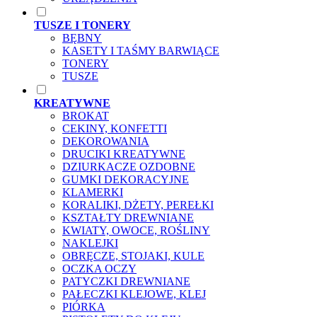
TUSZE I TONERY
BĘBNY
KASETY I TAŚMY BARWIĄCE
TONERY
TUSZE
KREATYWNE
BROKAT
CEKINY, KONFETTI
DEKOROWANIA
DRUCIKI KREATYWNE
DZIURKACZE OZDOBNE
GUMKI DEKORACYJNE
KLAMERKI
KORALIKI, DŻETY, PEREŁKI
KSZTAŁTY DREWNIANE
KWIATY, OWOCE, ROŚLINY
NAKLEJKI
OBRĘCZE, STOJAKI, KULE
OCZKA OCZY
PATYCZKI DREWNIANE
PAŁECZKI KLEJOWE, KLEJ
PIÓRKA