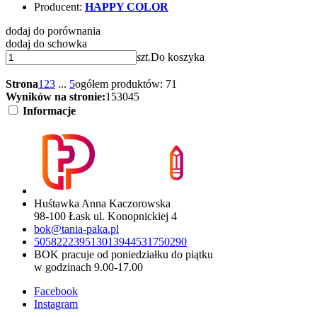
Producent:
HAPPY COLOR
dodaj do porównania
dodaj do schowka
szt.
Do koszyka
Strona
1
2
3
...
5
ogółem produktów: 71
Wyników na stronie:
15
30
45
Informacje
Huśtawka Anna Kaczorowska
98-100 Łask ul. Konopnickiej 4
bok@tania-paka.pl
505822239
513013944
531750290
BOK pracuje od poniedziałku do piątku
w godzinach 9.00-17.00
Facebook
Instagram