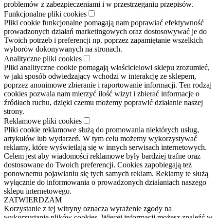
problemów z zabezpieczeniami i w przestrzeganiu przepisów.
Funkcjonalne pliki cookies
Pliki cookie funkcjonalne pomagają nam poprawiać efektywność
prowadzonych działań marketingowych oraz dostosowywać je do
Twoich potrzeb i preferencji np. poprzez zapamiętanie wszelkich
wyborów dokonywanych na stronach.
Analityczne pliki cookies
Pliki analityczne cookie pomagają właścicielowi sklepu zrozumieć,
w jaki sposób odwiedzający wchodzi w interakcję ze sklepem,
poprzez anonimowe zbieranie i raportowanie informacji. Ten rodzaj
cookies pozwala nam mierzyć ilość wizyt i zbierać informacje o
źródłach ruchu, dzięki czemu możemy poprawić działanie naszej
strony.
Reklamowe pliki cookies
Pliki cookie reklamowe służą do promowania niektórych usług,
artykułów lub wydarzeń. W tym celu możemy wykorzystywać
reklamy, które wyświetlają się w innych serwisach internetowych.
Celem jest aby wiadomości reklamowe były bardziej trafne oraz
dostosowane do Twoich preferencji. Cookies zapobiegają też
ponownemu pojawianiu się tych samych reklam. Reklamy te służą
wyłącznie do informowania o prowadzonych działaniach naszego
sklepu internetowego.
ZATWIERDZAM
Korzystanie z tej witryny oznacza wyrażenie zgody na
wykorzystanie plików cookies. Więcej informacji możesz znaleźć w