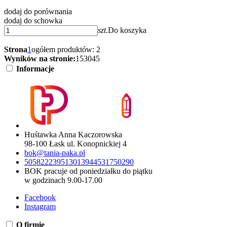
dodaj do porównania
dodaj do schowka
szt.
Do koszyka
Strona
1
ogółem produktów: 2
Wyników na stronie:
15
30
45
Informacje
Huśtawka Anna Kaczorowska
98-100 Łask ul. Konopnickiej 4
bok@tania-paka.pl
505822239
513013944
531750290
BOK pracuje od poniedziałku do piątku
w godzinach 9.00-17.00
Facebook
Instagram
O firmie