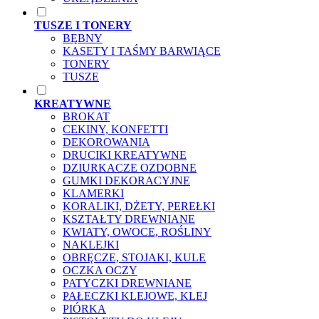
TUSZE I TONERY
BĘBNY
KASETY I TAŚMY BARWIĄCE
TONERY
TUSZE
KREATYWNE
BROKAT
CEKINY, KONFETTI
DEKOROWANIA
DRUCIKI KREATYWNE
DZIURKACZE OZDOBNE
GUMKI DEKORACYJNE
KLAMERKI
KORALIKI, DŻETY, PEREŁKI
KSZTAŁTY DREWNIANE
KWIATY, OWOCE, ROŚLINY
NAKLEJKI
OBRĘCZE, STOJAKI, KULE
OCZKA OCZY
PATYCZKI DREWNIANE
PAŁECZKI KLEJOWE, KLEJ
PIÓRKA