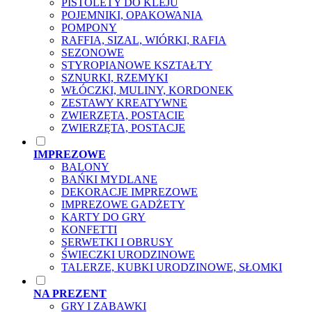
PISTOLETY DO KLEJU
POJEMNIKI, OPAKOWANIA
POMPONY
RAFFIA, SIZAL, WIÓRKI, RAFIA
SEZONOWE
STYROPIANOWE KSZTAŁTY
SZNURKI, RZEMYKI
WŁÓCZKI, MULINY, KORDONEK
ZESTAWY KREATYWNE
ZWIERZĘTA, POSTACIE
ZWIERZĘTA, POSTACJE
IMPREZOWE
BALONY
BAŃKI MYDLANE
DEKORACJE IMPREZOWE
IMPREZOWE GADŻETY
KARTY DO GRY
KONFETTI
SERWETKI I OBRUSY
ŚWIECZKI URODZINOWE
TALERZE, KUBKI URODZINOWE, SŁOMKI
NA PREZENT
GRY I ZABAWKI