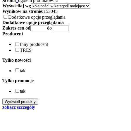
Strona
1
ogółem produktów: 2
Wyświetlaj wg
Wyników na stronie:
15
30
45
Dodatkowe opcje przeglądania
Dodatkowe opcje przeglądania
Zakres cen od
do
Producent
Inny producent
TRES
Tylko nowości
tak
Tylko promocje
tak
zobacz szczegóły