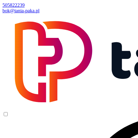
505822239
bok@tania-paka.pl