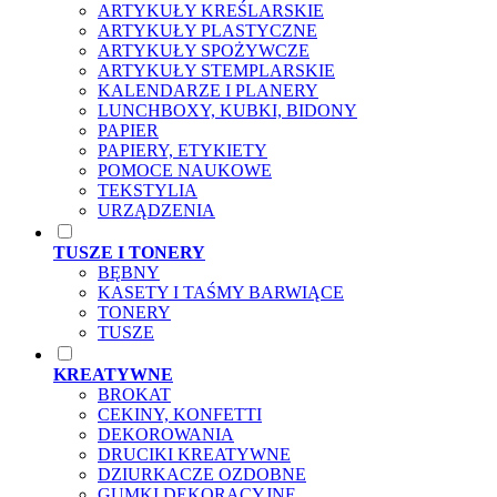
ARTYKUŁY KREŚLARSKIE
ARTYKUŁY PLASTYCZNE
ARTYKUŁY SPOŻYWCZE
ARTYKUŁY STEMPLARSKIE
KALENDARZE I PLANERY
LUNCHBOXY, KUBKI, BIDONY
PAPIER
PAPIERY, ETYKIETY
POMOCE NAUKOWE
TEKSTYLIA
URZĄDZENIA
TUSZE I TONERY
BĘBNY
KASETY I TAŚMY BARWIĄCE
TONERY
TUSZE
KREATYWNE
BROKAT
CEKINY, KONFETTI
DEKOROWANIA
DRUCIKI KREATYWNE
DZIURKACZE OZDOBNE
GUMKI DEKORACYJNE