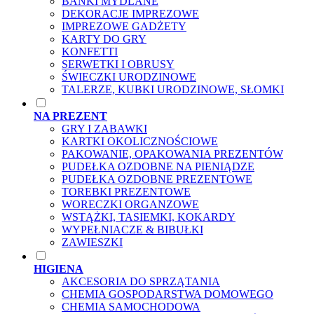
BAŃKI MYDLANE
DEKORACJE IMPREZOWE
IMPREZOWE GADŻETY
KARTY DO GRY
KONFETTI
SERWETKI I OBRUSY
ŚWIECZKI URODZINOWE
TALERZE, KUBKI URODZINOWE, SŁOMKI
NA PREZENT
GRY I ZABAWKI
KARTKI OKOLICZNOŚCIOWE
PAKOWANIE, OPAKOWANIA PREZENTÓW
PUDEŁKA OZDOBNE NA PIENIĄDZE
PUDEŁKA OZDOBNE PREZENTOWE
TOREBKI PREZENTOWE
WORECZKI ORGANZOWE
WSTĄŻKI, TASIEMKI, KOKARDY
WYPEŁNIACZE & BIBUŁKI
ZAWIESZKI
HIGIENA
AKCESORIA DO SPRZĄTANIA
CHEMIA GOSPODARSTWA DOMOWEGO
CHEMIA SAMOCHODOWA