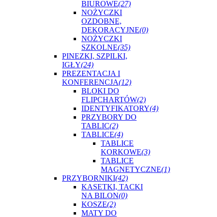
BIUROWE
(27)
NOŻYCZKI
OZDOBNE,
DEKORACYJNE
(0)
NOŻYCZKI
SZKOLNE
(35)
PINEZKI, SZPILKI,
IGŁY
(24)
PREZENTACJA I
KONFERENCJA
(12)
BLOKI DO
FLIPCHARTÓW
(2)
IDENTYFIKATORY
(4)
PRZYBORY DO
TABLIC
(2)
TABLICE
(4)
TABLICE
KORKOWE
(3)
TABLICE
MAGNETYCZNE
(1)
PRZYBORNIKI
(42)
KASETKI, TACKI
NA BILON
(0)
KOSZE
(2)
MATY DO