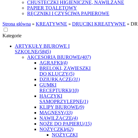
CHUSTECZKI HIGIENICZNE, NAWILŻANE
PAPIER TOALETOWY
RĘCZNIKI I CZYŚCIWA PAPIEROWE
Strona główna
»
KREATYWNE
»
DRUCIKI KREATYWNE
»
DR
Kategorie
ARTYKUŁY BIUROWE I
SZKOLNE
(5845)
AKCESORIA BIUROWE
(407)
AGRAFKI
(4)
BRELOKI, ZAWIESZKI
DO KLUCZY
(5)
DZIURKACZE
(31)
GUMKI
RECEPTURKI
(10)
HACZYKI
SAMOPRZYLEPNE
(1)
KLIPY BIUROWE
(9)
MAGNESY
(33)
NAWILŻACZE
(4)
NOŻE DO PAPIERU
(15)
NOŻYCZKI
(62)
NOŻYCZKI