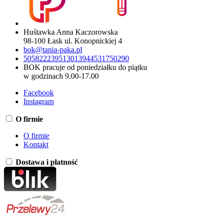
Huśtawka Anna Kaczorowska
98-100 Łask ul. Konopnickiej 4
bok@tania-paka.pl
505822239
513013944
531750290
BOK pracuje od poniedziałku do piątku
w godzinach 9.00-17.00
Facebook
Instagram
O firmie
O firmie
Kontakt
Dostawa i płatność