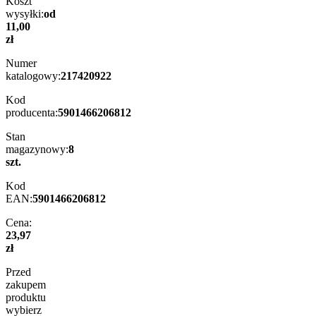
Koszt
wysyłki:
od
11,00
zł
Numer
katalogowy:
217420922
Kod
producenta:
5901466206812
Stan
magazynowy:
8
szt.
Kod
EAN:
5901466206812
Cena:
23,97
zł
Przed
zakupem
produktu
wybierz