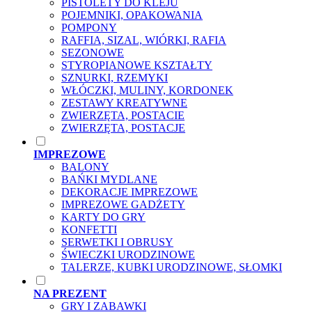
PISTOLETY DO KLEJU
POJEMNIKI, OPAKOWANIA
POMPONY
RAFFIA, SIZAL, WIÓRKI, RAFIA
SEZONOWE
STYROPIANOWE KSZTAŁTY
SZNURKI, RZEMYKI
WŁÓCZKI, MULINY, KORDONEK
ZESTAWY KREATYWNE
ZWIERZĘTA, POSTACIE
ZWIERZĘTA, POSTACJE
IMPREZOWE
BALONY
BAŃKI MYDLANE
DEKORACJE IMPREZOWE
IMPREZOWE GADŻETY
KARTY DO GRY
KONFETTI
SERWETKI I OBRUSY
ŚWIECZKI URODZINOWE
TALERZE, KUBKI URODZINOWE, SŁOMKI
NA PREZENT
GRY I ZABAWKI