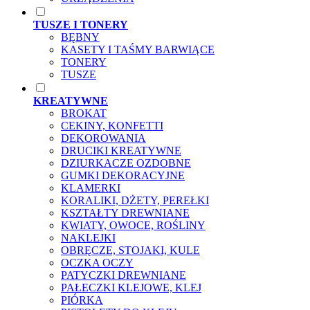
TUSZE I TONERY
BĘBNY
KASETY I TAŚMY BARWIĄCE
TONERY
TUSZE
KREATYWNE
BROKAT
CEKINY, KONFETTI
DEKOROWANIA
DRUCIKI KREATYWNE
DZIURKACZE OZDOBNE
GUMKI DEKORACYJNE
KLAMERKI
KORALIKI, DŻETY, PEREŁKI
KSZTAŁTY DREWNIANE
KWIATY, OWOCE, ROŚLINY
NAKLEJKI
OBRĘCZE, STOJAKI, KULE
OCZKA OCZY
PATYCZKI DREWNIANE
PAŁECZKI KLEJOWE, KLEJ
PIÓRKA