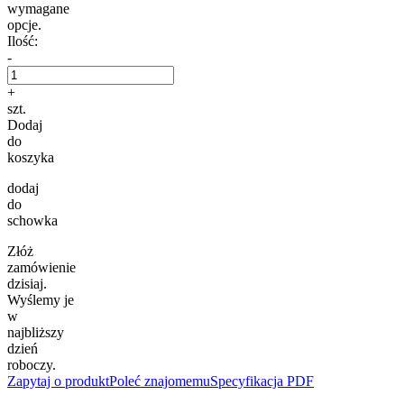
wymagane
opcje.
Ilość:
-
+
szt.
Dodaj
do
koszyka
dodaj
do
schowka
Złóż
zamówienie
dzisiaj.
Wyślemy je
w
najbliższy
dzień
roboczy.
Zapytaj o produkt
Poleć znajomemu
Specyfikacja PDF