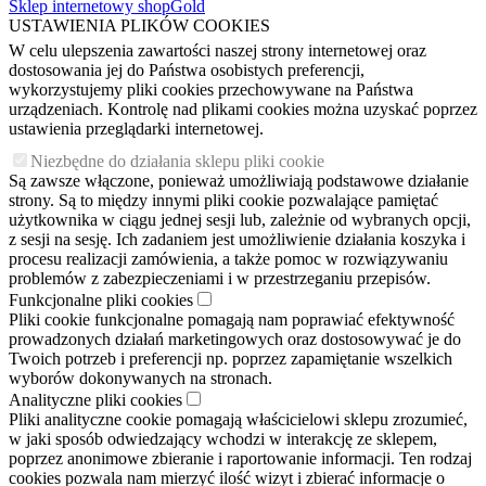
Sklep internetowy shopGold
USTAWIENIA PLIKÓW COOKIES
W celu ulepszenia zawartości naszej strony internetowej oraz
dostosowania jej do Państwa osobistych preferencji,
wykorzystujemy pliki cookies przechowywane na Państwa
urządzeniach. Kontrolę nad plikami cookies można uzyskać poprzez
ustawienia przeglądarki internetowej.
Niezbędne do działania sklepu pliki cookie
Są zawsze włączone, ponieważ umożliwiają podstawowe działanie
strony. Są to między innymi pliki cookie pozwalające pamiętać
użytkownika w ciągu jednej sesji lub, zależnie od wybranych opcji,
z sesji na sesję. Ich zadaniem jest umożliwienie działania koszyka i
procesu realizacji zamówienia, a także pomoc w rozwiązywaniu
problemów z zabezpieczeniami i w przestrzeganiu przepisów.
Funkcjonalne pliki cookies
Pliki cookie funkcjonalne pomagają nam poprawiać efektywność
prowadzonych działań marketingowych oraz dostosowywać je do
Twoich potrzeb i preferencji np. poprzez zapamiętanie wszelkich
wyborów dokonywanych na stronach.
Analityczne pliki cookies
Pliki analityczne cookie pomagają właścicielowi sklepu zrozumieć,
w jaki sposób odwiedzający wchodzi w interakcję ze sklepem,
poprzez anonimowe zbieranie i raportowanie informacji. Ten rodzaj
cookies pozwala nam mierzyć ilość wizyt i zbierać informacje o