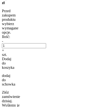
zł
Przed
zakupem
produktu
wybierz
wymagane
opcje.
Ilość:
-
+
szt.
Dodaj
do
koszyka
dodaj
do
schowka
Złóż
zamówienie
dzisiaj.
Wyślemy je