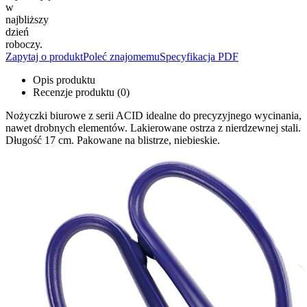
w
najbliższy
dzień
roboczy.
Zapytaj o produkt
Poleć znajomemu
Specyfikacja PDF
Opis produktu
Recenzje produktu (0)
Nożyczki biurowe z serii ACID idealne do precyzyjnego wycinania,
nawet drobnych elementów. Lakierowane ostrza z nierdzewnej stali.
Długość 17 cm. Pakowane na blistrze, niebieskie.