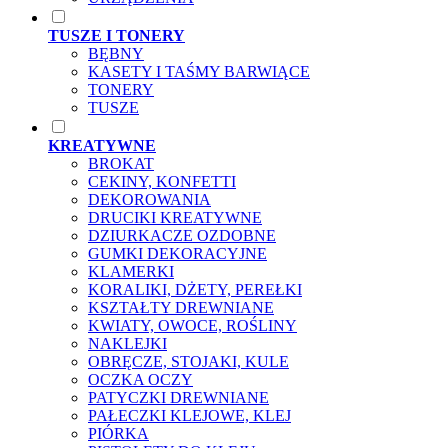
TUSZE I TONERY
BĘBNY
KASETY I TAŚMY BARWIĄCE
TONERY
TUSZE
KREATYWNE
BROKAT
CEKINY, KONFETTI
DEKOROWANIA
DRUCIKI KREATYWNE
DZIURKACZE OZDOBNE
GUMKI DEKORACYJNE
KLAMERKI
KORALIKI, DŻETY, PEREŁKI
KSZTAŁTY DREWNIANE
KWIATY, OWOCE, ROŚLINY
NAKLEJKI
OBRĘCZE, STOJAKI, KULE
OCZKA OCZY
PATYCZKI DREWNIANE
PAŁECZKI KLEJOWE, KLEJ
PIÓRKA