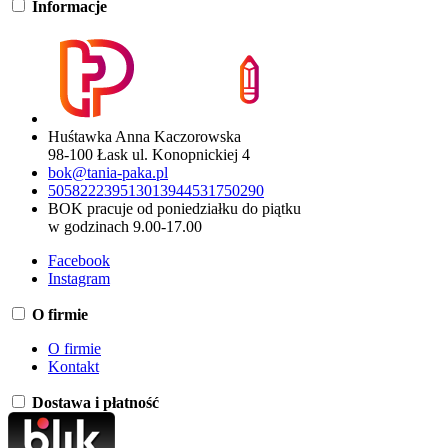
Informacje
Huśtawka Anna Kaczorowska
98-100 Łask ul. Konopnickiej 4
bok@tania-paka.pl
505822239
513013944
531750290
BOK pracuje od poniedziałku do piątku
w godzinach 9.00-17.00
Facebook
Instagram
O firmie
O firmie
Kontakt
Dostawa i płatność