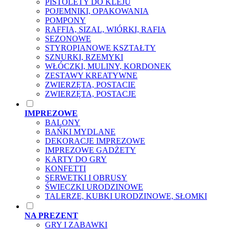
PISTOLETY DO KLEJU
POJEMNIKI, OPAKOWANIA
POMPONY
RAFFIA, SIZAL, WIÓRKI, RAFIA
SEZONOWE
STYROPIANOWE KSZTAŁTY
SZNURKI, RZEMYKI
WŁÓCZKI, MULINY, KORDONEK
ZESTAWY KREATYWNE
ZWIERZĘTA, POSTACIE
ZWIERZĘTA, POSTACJE
IMPREZOWE
BALONY
BAŃKI MYDLANE
DEKORACJE IMPREZOWE
IMPREZOWE GADŻETY
KARTY DO GRY
KONFETTI
SERWETKI I OBRUSY
ŚWIECZKI URODZINOWE
TALERZE, KUBKI URODZINOWE, SŁOMKI
NA PREZENT
GRY I ZABAWKI