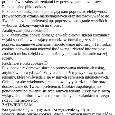
problemów z zabezpieczeniami i w przestrzeganiu przepisów.
Funkcjonalne pliki cookies
Pliki cookie funkcjonalne pomagają nam poprawiać efektywność
prowadzonych działań marketingowych oraz dostosowywać je do
Twoich potrzeb i preferencji np. poprzez zapamiętanie wszelkich
wyborów dokonywanych na stronach.
Analityczne pliki cookies
Pliki analityczne cookie pomagają właścicielowi sklepu zrozumieć,
w jaki sposób odwiedzający wchodzi w interakcję ze sklepem,
poprzez anonimowe zbieranie i raportowanie informacji. Ten rodzaj
cookies pozwala nam mierzyć ilość wizyt i zbierać informacje o
źródłach ruchu, dzięki czemu możemy poprawić działanie naszej
strony.
Reklamowe pliki cookies
Pliki cookie reklamowe służą do promowania niektórych usług,
artykułów lub wydarzeń. W tym celu możemy wykorzystywać
reklamy, które wyświetlają się w innych serwisach internetowych.
Celem jest aby wiadomości reklamowe były bardziej trafne oraz
dostosowane do Twoich preferencji. Cookies zapobiegają też
ponownemu pojawianiu się tych samych reklam. Reklamy te służą
wyłącznie do informowania o prowadzonych działaniach naszego
sklepu internetowego.
ZATWIERDZAM
Korzystanie z tej witryny oznacza wyrażenie zgody na
wykorzystanie plików cookies. Więcej informacji możesz znaleźć w