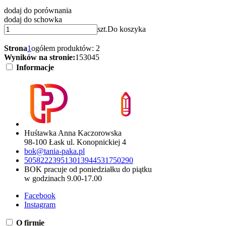
dodaj do porównania
dodaj do schowka
szt.
Do koszyka
Strona
1
ogółem produktów: 2
Wyników na stronie:
15
30
45
Informacje
Huśtawka Anna Kaczorowska
98-100 Łask ul. Konopnickiej 4
bok@tania-paka.pl
505822239
513013944
531750290
BOK pracuje od poniedziałku do piątku
w godzinach 9.00-17.00
Facebook
Instagram
O firmie