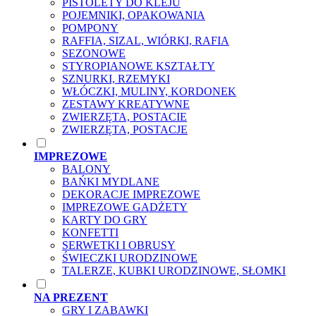
PISTOLETY DO KLEJU
POJEMNIKI, OPAKOWANIA
POMPONY
RAFFIA, SIZAL, WIÓRKI, RAFIA
SEZONOWE
STYROPIANOWE KSZTAŁTY
SZNURKI, RZEMYKI
WŁÓCZKI, MULINY, KORDONEK
ZESTAWY KREATYWNE
ZWIERZĘTA, POSTACIE
ZWIERZĘTA, POSTACJE
IMPREZOWE
BALONY
BAŃKI MYDLANE
DEKORACJE IMPREZOWE
IMPREZOWE GADŻETY
KARTY DO GRY
KONFETTI
SERWETKI I OBRUSY
ŚWIECZKI URODZINOWE
TALERZE, KUBKI URODZINOWE, SŁOMKI
NA PREZENT
GRY I ZABAWKI