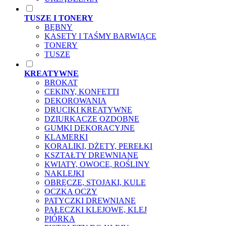
TUSZE I TONERY
BĘBNY
KASETY I TAŚMY BARWIĄCE
TONERY
TUSZE
KREATYWNE
BROKAT
CEKINY, KONFETTI
DEKOROWANIA
DRUCIKI KREATYWNE
DZIURKACZE OZDOBNE
GUMKI DEKORACYJNE
KLAMERKI
KORALIKI, DŻETY, PEREŁKI
KSZTAŁTY DREWNIANE
KWIATY, OWOCE, ROŚLINY
NAKLEJKI
OBRĘCZE, STOJAKI, KULE
OCZKA OCZY
PATYCZKI DREWNIANE
PAŁECZKI KLEJOWE, KLEJ
PIÓRKA